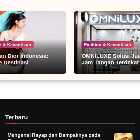
n & Kecantikan
Fashion & Kecantikan
ian Dior Indonesia:
OMNILUXE Solusi Jual
 Destinasi
Jam Tangan Terdekat
nista
Terbaru
Mengenal Rayap dan Dampaknya pada