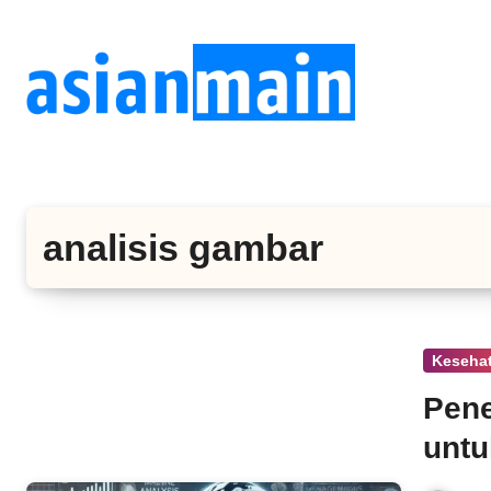
Lewati
ke
konten
analisis gambar
Keseha
Pene
untu