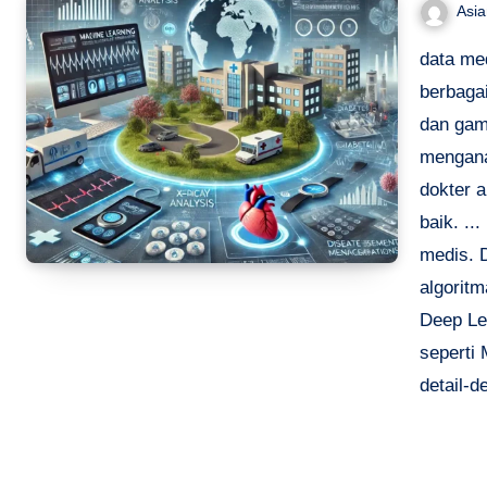
Asi
data me
berbagai
dan gam
menganal
dokter 
baik. .
medis. 
algorit
Deep Le
seperti
detail-d