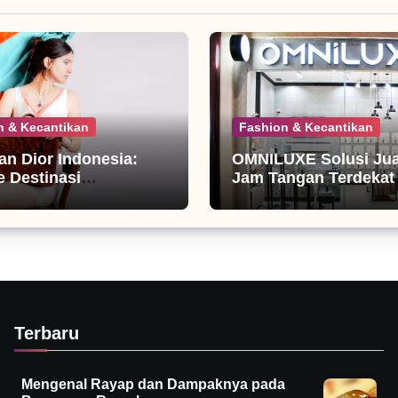
n & Kecantikan
Fashion & Kecantikan
ian Dior Indonesia:
OMNILUXE Solusi Jual
 Destinasi
Jam Tangan Terdekat
nista
Terbaru
Mengenal Rayap dan Dampaknya pada