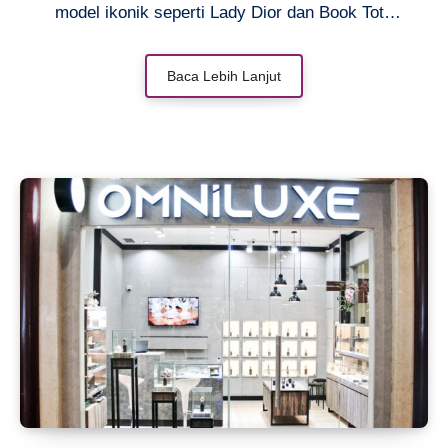
model ikonik seperti Lady Dior dan Book Tote
yang kerap diburu para fashion enthusiast. Bagi
banyak orang, memiliki tas dari Christian Dior
Baca Lebih Lanjut
bukan hanya soal menyimpan barang, melainkan
sebuah pencapaian dan pernyataan gaya. Artikel
ini akan mengupas tuntas seluk-beluk tas Dior di
pasar Indonesia, termasuk koleksi terbaru yang
tersedia di ReLuxe, tips autentikasi, hingga cara
merawat investasi fashion bernilai tinggi ini agar
tetap awet dan elegan seiring waktu.