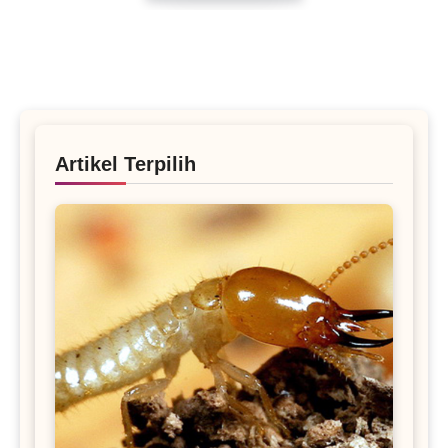
beli jam tangan terdekat
yang tidak hanya
mudah diakses tetapi juga menjamin keaslian
dan kualitas setiap produk. Dengan fokus pada
pasar Indonesia, kami menghadirkan
pengalaman transaksi yang aman dan nyaman,
baik bagi kolektor berpengalaman maupun bagi
Artikel Terpilih
Anda yang baru memulai. OMNILUXE adalah
tujuan tepercaya untuk semua kebutuhan
aksesori waktu Anda.