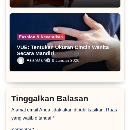
Fashion & Kecantikan
VUE: Tentukan Ukuran Cincin Wanita
Secara Mandiri
AsianMain
9 Januari 2026
Tinggalkan Balasan
Alamat email Anda tidak akan dipublikasikan.
Ruas
yang wajib ditandai
*
Komentar
*