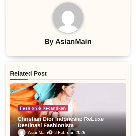
By
AsianMain
Related Post
Fashion & Kecantikan
Christian Dior Indonesia: ReLuxe
Destinasi Fashionista
AsianMain
3 Februari 2026