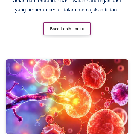
aman dan terstandarisasi. Salah satu organisasi
yang berperan besar dalam memajukan bidang
farmasi dan pengobatan tradisional adalah
Persatuan Ahli Farmasi Indonesia (PAFI). Melalui
Baca Lebih Lanjut
berbagai program edukasi dan kolaborasi lintas
sektor, PAFI terus mendorong pemanfaatan obat
tradisional secara bijak agar tetap aman bagi
masyarakat luas. Informasi lebih lanjut mengenai
peran PAFI dapat ditemukan di
https://pafilhoksukon.org/
sebagai salah satu
sumber terpercaya terkait perkembangan
farmasi nasional.