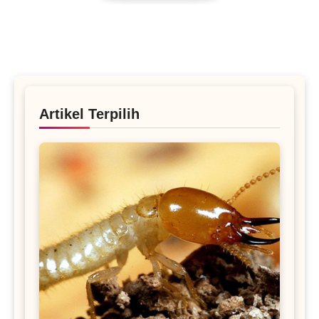
dimilikinya menjadikannya fokus utama
penelitian medis modern. Artikel ini akan
membahas secara mendalam terapi sel punca
dan perannya dalam regenerasi sel tubuh, mulai
dari pemahaman dasar hingga aplikasi klinis dan
potensi masa depan, dengan penambahan
Artikel Terpilih
informasi untuk mencapai jumlah kata minimal
700.