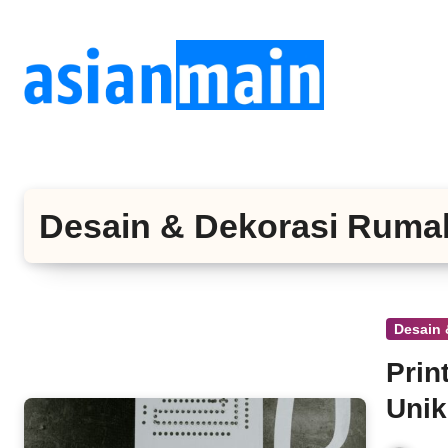
Lewati
ke
konten
Desain & Dekorasi Ruma
Desain
Prin
Uni