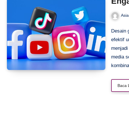
Enga
Asi
Desain g
efektif
menjadi
media so
kombinas
mencipt
mudah d
Baca 
relevan 
ini aka
grafis y
mempert
triknya!