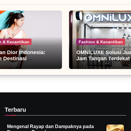
n & Kecantikan
Fashion & Kecantikan
ian Dior Indonesia:
OMNILUXE Solusi Jual
 Destinasi
Jam Tangan Terdekat
nista
Terbaru
Mengenal Rayap dan Dampaknya pada