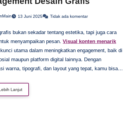
gement Desain Grafis
anMain
13 Juni 2025
Tidak ada komentar
rafis bukan sekadar tentang estetika, tapi juga cara
 untuk menyampaikan pesan.
Visual konten menarik
 kunci utama dalam meningkatkan engagement, baik di
sial maupun platform digital lainnya. Dengan
i warna, tipografi, dan layout yang tepat, kamu bisa
akan desain yang tidak hanya eye-catching tapi juga
ipahami. Tantangannya? Membuat konten yang tetap
Lebih Lanjut
dan memikat di tengah persaingan yang ketat. Artikel
n membahas strategi praktis untuk menghasilkan desain
ang tidak hanya indah, tapi juga mampu
ahankan perhatian audiens. Yuk, simak tips dan