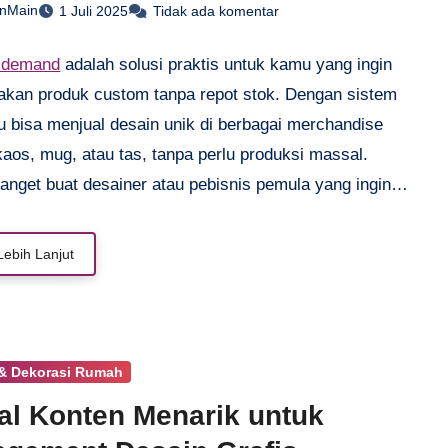
anMain
1 Juli 2025
Tidak ada komentar
n demand
adalah solusi praktis untuk kamu yang ingin
akan produk custom tanpa repot stok. Dengan sistem
u bisa menjual desain unik di berbagai merchandise
kaos, mug, atau tas, tanpa perlu produksi massal.
anget buat desainer atau pebisnis pemula yang ingin
kreativitas tanpa modal besar. Tinggal upload desain,
di platform POD, dan biarkan sistem yang mencetak
Lebih Lanjut
 order. Enggak perlu khawatir rugi karena barang
esuai permintaan. Jadi, bisa fokus bikin desain keren
an tanpa tekanan.
 & Dekorasi Rumah
al Konten Menarik untuk