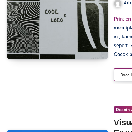
Asi
Print o
mencipt
ini, kam
seperti 
Cocok b
eksplor 
pasang 
Baca 
saat ada
dibuat s
dan jual
Desain
Visu