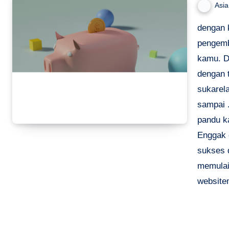
Asi
dengan 
pengemb
kamu. D
dengan 
sukarel
sampai .
pandu k
Enggak 
sukses 
memulai 
website