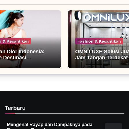
n & Kecantikan
Fashion & Kecantikan
ian Dior Indonesia:
OMNILUXE Solusi Jual
 Destinasi
Jam Tangan Terdekat
nista
Terbaru
Mengenal Rayap dan Dampaknya pada