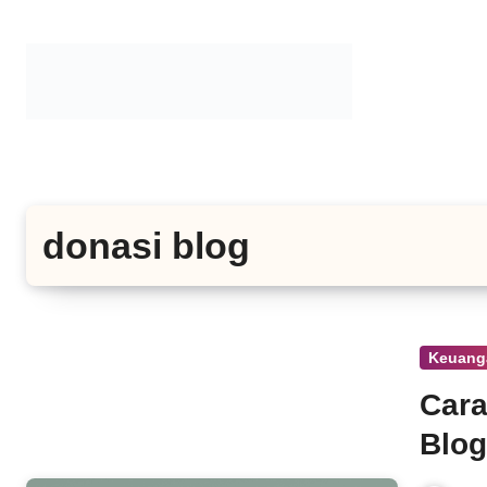
Lewati
ke
konten
donasi blog
Keuang
Cara
Blog