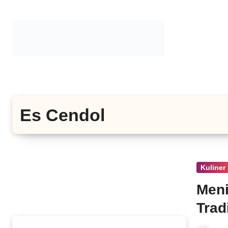
Lewati
ke
konten
Es Cendol
Kuliner
Men
Trad