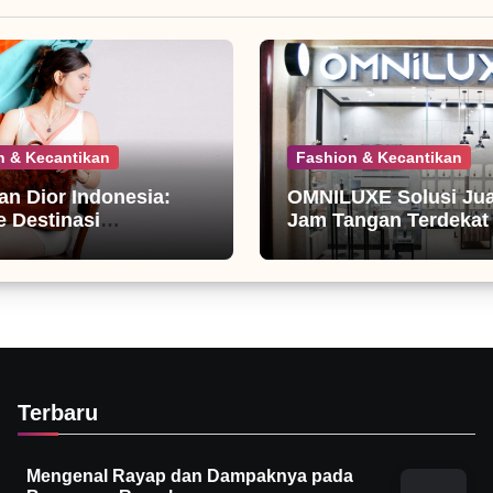
n & Kecantikan
Fashion & Kecantikan
ian Dior Indonesia:
OMNILUXE Solusi Jual
 Destinasi
Jam Tangan Terdekat
nista
Terbaru
Mengenal Rayap dan Dampaknya pada