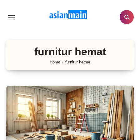
Lewati
ke
konten
furnitur hemat
Home
furnitur hemat