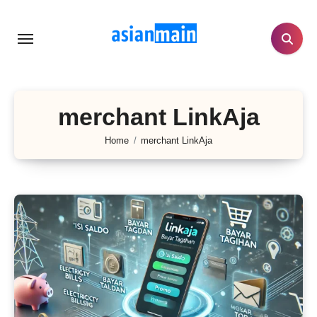
Lewati
ke
konten
merchant LinkAja
Home
merchant LinkAja