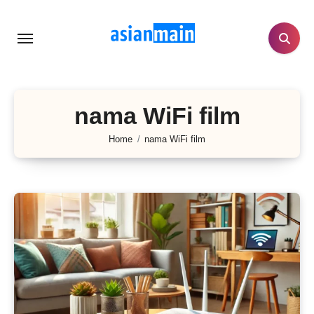
Lewati
ke
konten
nama WiFi film
Home
nama WiFi film