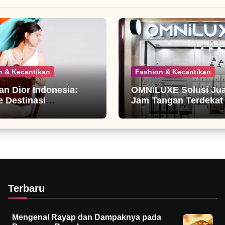
n & Kecantikan
Fashion & Kecantikan
ian Dior Indonesia:
OMNILUXE Solusi Jual
 Destinasi
Jam Tangan Terdekat
nista
Terbaru
Mengenal Rayap dan Dampaknya pada