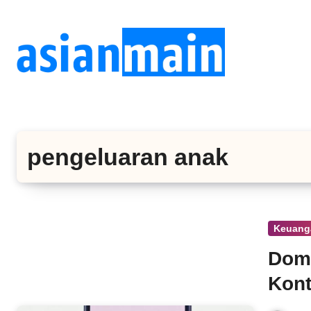
Lewati
ke
konten
pengeluaran anak
Keuang
Domp
Kont