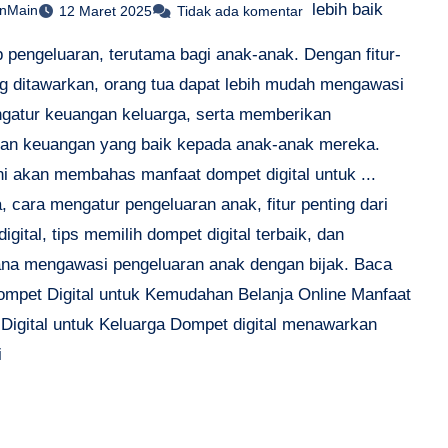
lebih baik
anMain
12 Maret 2025
Tidak ada komentar
p pengeluaran, terutama bagi anak-anak. Dengan fitur-
ang ditawarkan, orang tua dapat lebih mudah mengawasi
gatur keuangan keluarga, serta memberikan
kan keuangan yang baik kepada anak-anak mereka.
ini akan membahas manfaat dompet digital untuk ...
, cara mengatur pengeluaran anak, fitur penting dari
igital, tips memilih dompet digital terbaik, dan
na mengawasi pengeluaran anak dengan bijak. Baca
ompet Digital untuk Kemudahan Belanja Online Manfaat
Digital untuk Keluarga Dompet digital menawarkan
i