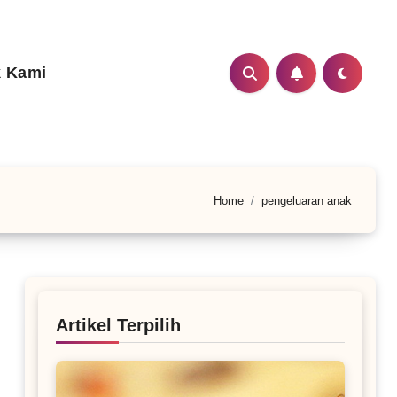
 Kami
Home
pengeluaran anak
Artikel Terpilih