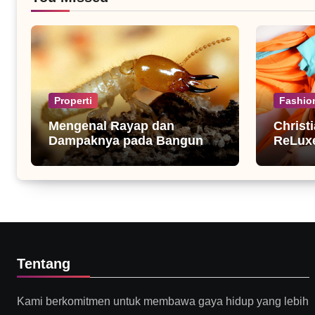
Properti
Fashio
Mengenal Rayap dan
Christ
Dampaknya pada Bangunan
ReLuxe
Rumah
Fashio
Tentang
Kami berkomitmen untuk membawa gaya hidup yang lebih