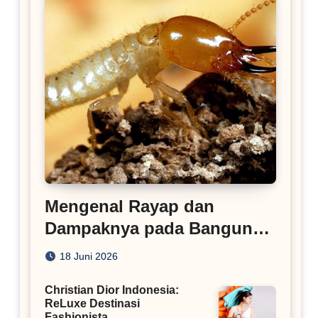
Mengenal Rayap dan
Dampaknya pada Bangunan
Rumah
18 Juni 2026
Christian Dior Indonesia:
ReLuxe Destinasi
Fashionista