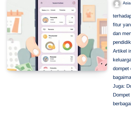
Asi
terhada
fitur y
dan men
pendidi
Artikel 
keluarga
dompet d
bagaima
Juga: D
Dompet 
berbaga