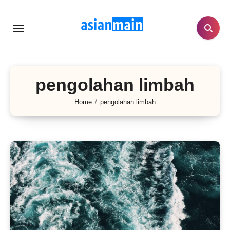
Lewati
ke
konten
pengolahan limbah
Home
pengolahan limbah