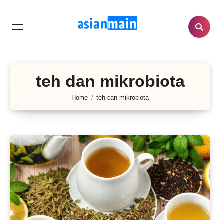
Lewati
ke
konten
teh dan mikrobiota
Home
teh dan mikrobiota