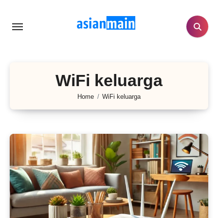
Lewati
ke
konten
WiFi keluarga
Home
WiFi keluarga