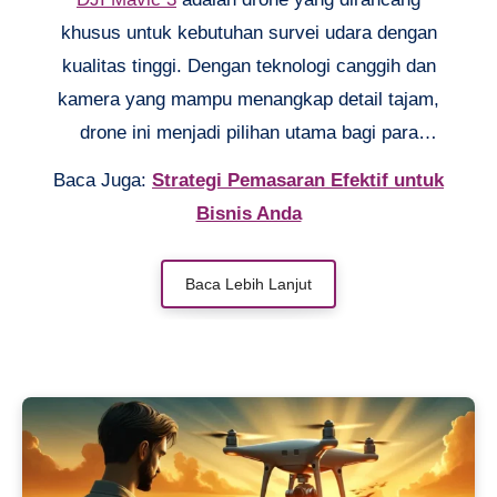
khusus untuk kebutuhan survei udara dengan
kualitas tinggi. Dengan teknologi canggih dan
kamera yang mampu menangkap detail tajam,
drone ini menjadi pilihan utama bagi para
profesional. Baik untuk pemetaan lahan, inspeksi
Baca Juga:
Strategi Pemasaran Efektif untuk
bangunan, atau proyek besar lainnya, DJI Mavic
Bisnis Anda
3 memberikan performa yang andal dan efisien.
Kemudahan penggunaannya membuat proses
Baca Lebih Lanjut
survei jadi lebih cepat dan akurat.