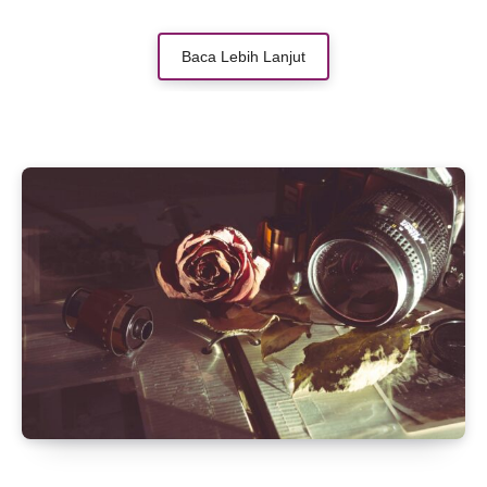
dramatis. Baik itu pernikahan, konser, atau acara
korporat, fotografi event udara memberikan
Baca Lebih Lanjut
kesan megah dan profesional. Drone
memungkinkan kamu menangkap detail yang
sering terlewatkan dari ground shot. Tapi, bukan
cuma sekadar terbang dan memotret—perlu
teknik dan persiapan matang untuk hasil
maksimal. Dari pemilihan drone hingga
pengaturan angle, setiap faktor berpengaruh
besar pada kualitas foto. Ingin tahu cara
memaksimalkan potensi fotografi event udara?
Simak tipsnya!