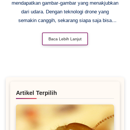
mendapatkan gambar-gambar yang menakjubkan
dari udara. Dengan teknologi drone yang
semakin canggih, sekarang siapa saja bisa
mengambil foto dengan sudut pandang unik yang
sebelumnya sulit dicapai. Artikel ini akan
Baca Lebih Lanjut
memberikan tips drone untuk membantu Anda
memaksimalkan potensi fotografi udara Anda.
Jadi, siapkan drone Anda dan mari kita mulai
petualangan fotografi profesional dari langit!
Artikel Terpilih