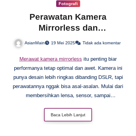
Fotografi
Perawatan Kamera
Mirrorless dan
Perbedaannya dengan
AsianMain
19 Mei 2025
Tidak ada komentar
DSLR
Merawat kamera mirrorless
itu penting biar
performanya tetap optimal dan awet. Kamera ini
punya desain lebih ringkas dibanding DSLR, tapi
perawatannya nggak bisa asal-asalan. Mulai dari
membersihkan lensa, sensor, sampai
penyimpanan yang benar, semua perlu
diperhatikan. Salah satu perbedaan utama
Baca Lebih Lanjut
dengan DSLR adalah sensor yang lebih rentan
debu karena sistemnya terbuka. Kalau nggak