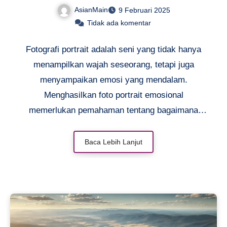
AsianMain
9 Februari 2025
Tidak ada komentar
Fotografi portrait adalah seni yang tidak hanya
menampilkan wajah seseorang, tetapi juga
menyampaikan emosi yang mendalam.
Menghasilkan foto portrait emosional
memerlukan pemahaman tentang bagaimana
menangkap ekspresi, pencahayaan, dan teknik
editing yang tepat. Dalam artikel ini, kita akan
Baca Lebih Lanjut
membahas berbagai aspek yang dapat
membantu Anda menciptakan foto portrait
dengan kedalaman emosi yang kuat.