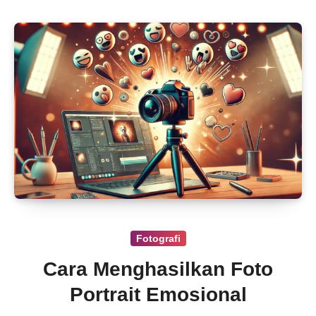
rajin dibersihkan, hasil foto bisa terganggu.
Artikel ini bakal bahas tips praktis
merawat
kamera mirrorless
plus perbandingannya
dengan DSLR biar kamu nggak salah langkah.
Yuk, simak!
Fotografi
Cara Menghasilkan Foto
Portrait Emosional