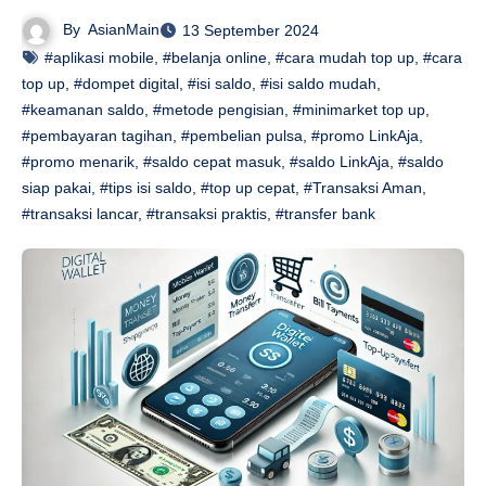
By
AsianMain
13 September 2024
#aplikasi mobile
,
#belanja online
,
#cara mudah top up
,
#cara
top up
,
#dompet digital
,
#isi saldo
,
#isi saldo mudah
,
#keamanan saldo
,
#metode pengisian
,
#minimarket top up
,
#pembayaran tagihan
,
#pembelian pulsa
,
#promo LinkAja
,
#promo menarik
,
#saldo cepat masuk
,
#saldo LinkAja
,
#saldo
siap pakai
,
#tips isi saldo
,
#top up cepat
,
#Transaksi Aman
,
#transaksi lancar
,
#transaksi praktis
,
#transfer bank