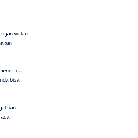
.
dengan waktu
nakan
 menerima
Anda bisa
gal dan
 ada