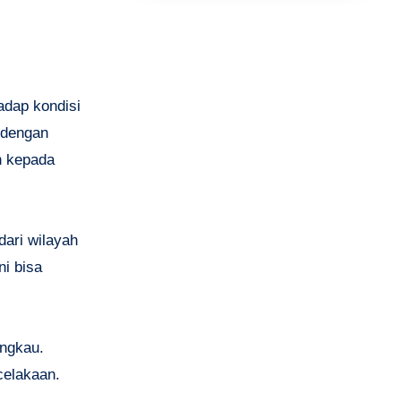
adap kondisi
 dengan
n kepada
dari wilayah
ni bisa
angkau.
celakaan.