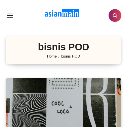
Lewati
ke
konten
bisnis POD
Home
bisnis POD