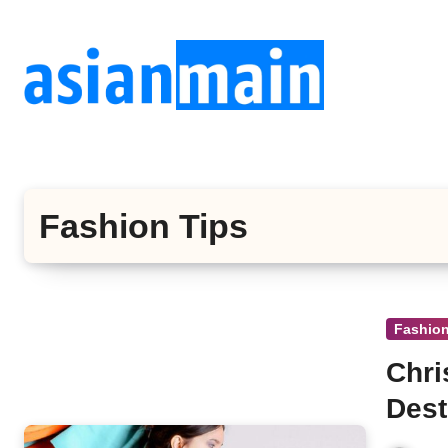
Lewati
ke
konten
Fashion Tips
Fashion
Chri
Dest