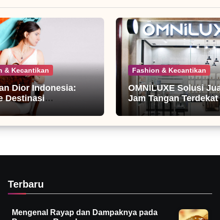
n & Kecantikan
Fashion & Kecantikan
ian Dior Indonesia:
OMNILUXE Solusi Jual
 Destinasi
Jam Tangan Terdekat
nista
Terbaru
Mengenal Rayap dan Dampaknya pada