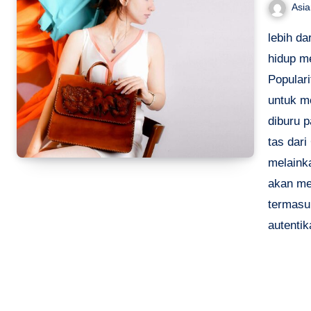
Asi
lebih da
hidup m
Popular
untuk m
diburu p
tas dar
melaink
akan me
termasuk
autentik