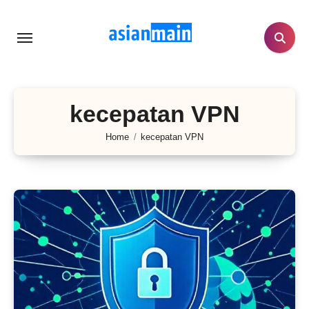
Lewati
ke
konten
kecepatan VPN
Home
kecepatan VPN