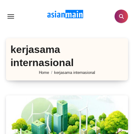
Lewati
ke
konten
kerjasama
internasional
Home
kerjasama internasional