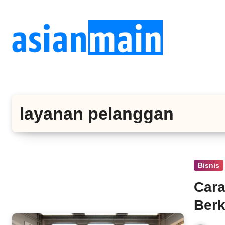
Lewati
ke
konten
layanan pelanggan
Bisnis
Cara
Berk