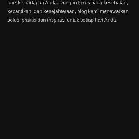
baik ke hadapan Anda. Dengan fokus pada kesehatan,
kecantikan, dan kesejahteraan, blog kami menawarkan
solusi praktis dan inspirasi untuk setiap hari Anda.