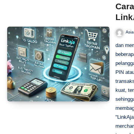
Cara
Link
Asi
dan mem
beberap
pelangg
PIN ata
transaks
kuat, te
sehingg
membagi
"LinkAj
merchan