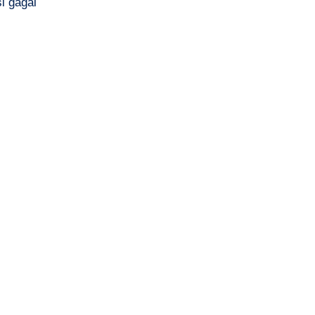
i gagal