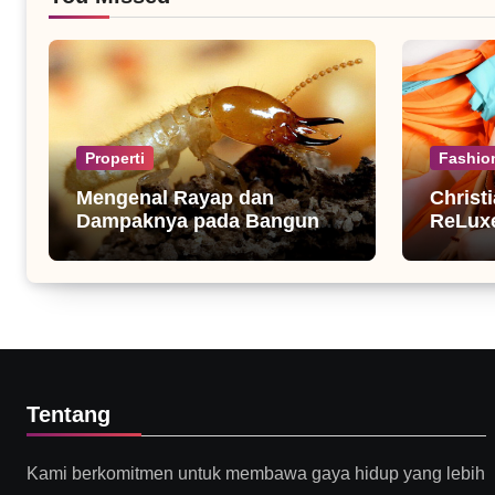
Properti
Fashio
Mengenal Rayap dan
Christ
Dampaknya pada Bangunan
ReLuxe
Rumah
Fashio
Tentang
Kami berkomitmen untuk membawa gaya hidup yang lebih