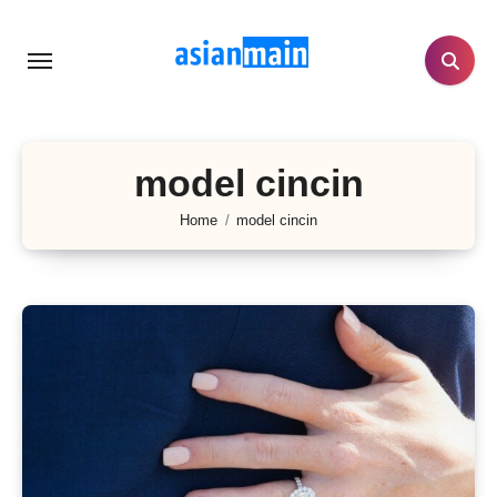
Lewati
ke
konten
model cincin
Home
model cincin