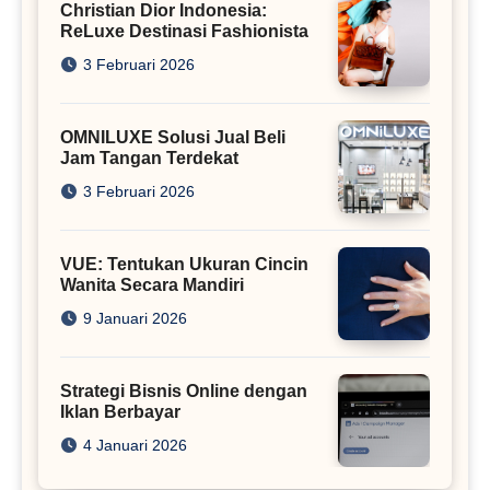
Christian Dior Indonesia:
ReLuxe Destinasi Fashionista
3 Februari 2026
OMNILUXE Solusi Jual Beli
Jam Tangan Terdekat
3 Februari 2026
VUE: Tentukan Ukuran Cincin
Wanita Secara Mandiri
9 Januari 2026
Strategi Bisnis Online dengan
Iklan Berbayar
4 Januari 2026