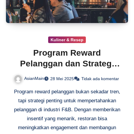
Kuliner & Resep
Program Reward
Pelanggan dan Strategi
Engagement
AsianMain
28 Mei 2025
Tidak ada komentar
Program reward pelanggan bukan sekadar tren,
tapi strategi penting untuk mempertahankan
pelanggan di industri F&B. Dengan memberikan
insentif yang menarik, restoran bisa
meningkatkan engagement dan membangun