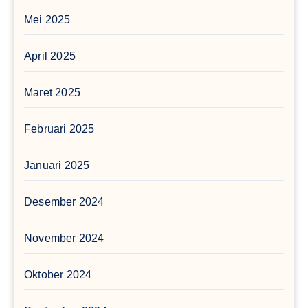
Mei 2025
April 2025
Maret 2025
Februari 2025
Januari 2025
Desember 2024
November 2024
Oktober 2024