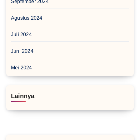
September 2024
Agustus 2024
Juli 2024
Juni 2024
Mei 2024
Lainnya