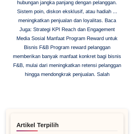
hubungan jangka panjang dengan pelanggan.
Sistem poin, diskon eksklusif, atau hadiah ...
meningkatkan penjualan dan loyalitas. Baca
Juga: Strategi KPI Reach dan Engagement
Media Sosial Manfaat Program Reward untuk
Bisnis F&B Program reward pelanggan
memberikan banyak manfaat konkret bagi bisnis
F&B, mulai dari meningkatkan retensi pelanggan
hingga mendongkrak penjualan. Salah
Artikel Terpilih