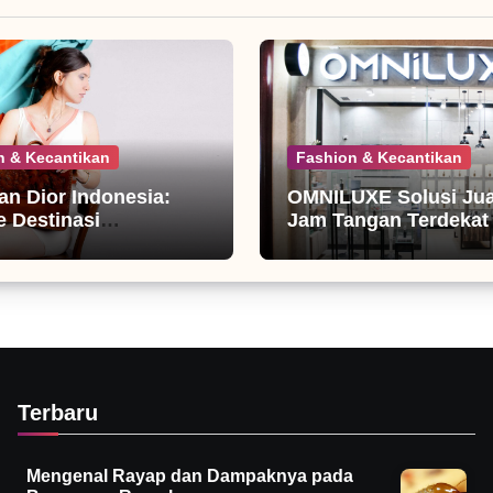
n & Kecantikan
Fashion & Kecantikan
ian Dior Indonesia:
OMNILUXE Solusi Jual
 Destinasi
Jam Tangan Terdekat
nista
Terbaru
Mengenal Rayap dan Dampaknya pada