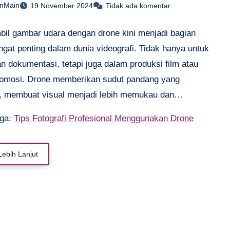
anMain
19 November 2024
Tidak ada komentar
il gambar udara dengan drone kini menjadi bagian
gat penting dalam dunia videografi. Tidak hanya untuk
n dokumentasi, tetapi juga dalam produksi film atau
romosi. Drone memberikan sudut pandang yang
, membuat visual menjadi lebih memukau dan
s. Agar mendapatkan hasil terbaik, diperlukan beberapa
uga:
Tips Fotografi Profesional Menggunakan Drone
one yang tepat untuk menghasilkan video sinematik
tas tinggi. Artikel ini akan membahas berbagai cara
Lebih Lanjut
akan drone untuk mencapai hasil sinematik yang
ari pemilihan drone hingga teknik pengeditan.