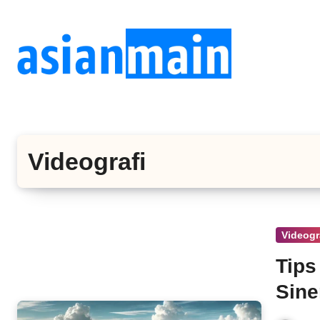
Lewati
ke
konten
Videografi
Videogr
Tips
Sine