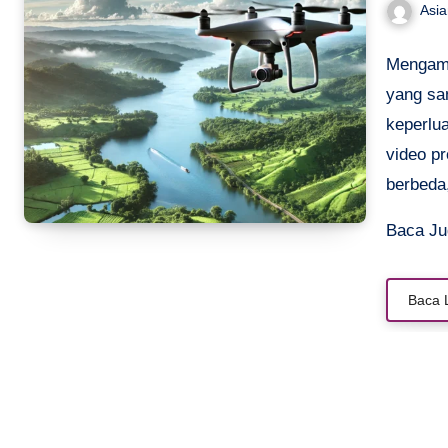
Asi
Mengamb
yang san
keperlua
video p
berbeda
dramati
Baca J
tips dr
berkuali
Baca 
menggun
keren, d